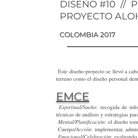
DISEÑO #10 // 
PROYECTO ALO
ALOHA 
COLOMBIA 2017
Este diseño-proyecto se llevó a cab
terreno como el diseño personal dent
EMCE
Espiritual/Sueño
: recogida de inf
técnicas de análisis y estrategias par
Mental/Planificación
: el diseño to
Cuerpo
/Acción
: implementar, admin
Emocional/Celebración
: evaluando